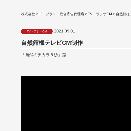
株式会社アド・プラス｜総合広告代理店
>
TV・ラジオCM
>
自然舘様
2021.09.01
TV・ラジオCM
自然舘様テレビCM制作
「自然のチカラ５秒」篇