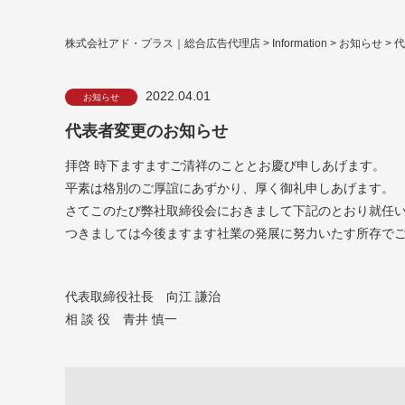
株式会社アド・プラス｜総合広告代理店
>
Information
>
お知らせ
>
代
2022.04.01
お知らせ
代表者変更のお知らせ
拝啓 時下ますますご清祥のこととお慶び申しあげます。
平素は格別のご厚誼にあずかり、厚く御礼申しあげます。
さてこのたび弊社取締役会におきまして下記のとおり就任
つきましては今後ますます社業の発展に努力いたす所存で
代表取締役社長 向江 謙治
相 談 役 青井 慎一